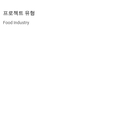
프로젝트 유형
Food Industry
CEG CONSTRUCTION ®
© 2026 CHALMERS EQUITY GROUP, ALL RIGHTS
RESERVED.