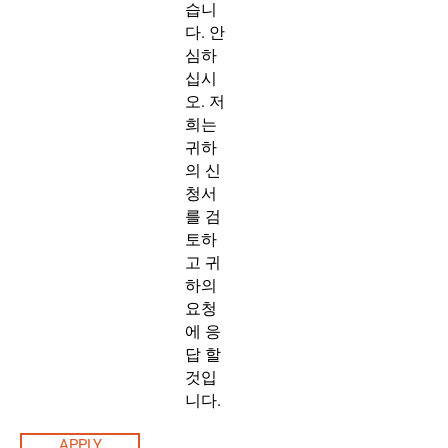
습니
다. 안
심하
십시
오. 저
희는
귀하
의 신
청서
를 검
토하
고 귀
하의
요청
에 응
답 할
것입
니다.
APPLY