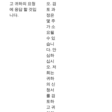
고 귀하의 요청
오. 검
에 응답 할 것입
토 과
니다.
정은
몇 주
가 소
요될
수 있
습니
다. 안
심하
십시
오. 저
희는
귀하
의 신
청서
를 검
토하
고 귀