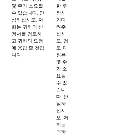
몇 주가 소요될
한 후
수 있습니다. 안
잠시
심하십시오. 저
기다
희는 귀하의 신
려주
청서를 검토하
십시
고 귀하의 요청
오. 검
에 응답 할 것입
토 과
니다.
정은
몇 주
가 소
요될
수 있
습니
다. 안
심하
십시
오. 저
희는
귀하