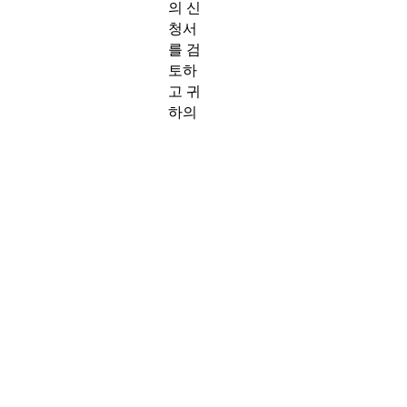
의 신
청서
를 검
토하
고 귀
하의
요청
에 응
답 할
것입
니다.
APPLY
Construction Crew Member
Construction Crew Members work
with CEG's affiliate concrete division,
Grace Concrete. They assist with
general construction needs and
participate in concrete pours for new